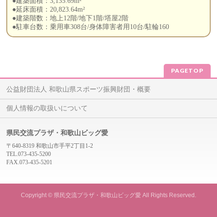
●建築面積：3,135.69m²
●延床面積：20,823.64m²
●建築階数：地上12階/地下1階/塔屋2階
●駐車台数：乗用車308台/身体障害者用10台/駐輪160
PAGETOP
公益財団法人 和歌山県スポーツ振興財団・概要
個人情報の取扱いについて
県民交流プラザ・和歌山ビッグ愛
〒640-8319 和歌山市手平2丁目1-2
TEL.073-435-5200
FAX.073-435-5201
Copyright ©
県民交流プラザ・和歌山ビッグ愛
All Rights Reserved.