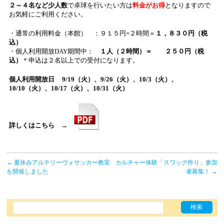
２～４名など少人数
で卓球を行いたい方は
料金がお得
となりますので
お気軽にご利用ください。
・通常の利用料金（本館） ：９１５円×２時間＝
１，８３０円（税
込）
・個人利用開放DAY期間中：
１人（２時間）＝ ２５０円（税
込）
＊申込は２名以上での受付になります。
個人利用開放日 9/19（火）、9/26（火）、10/3（火）、
10/10（火）、10/17（火）、10/31（火）
詳しくはこちら →
←
夏休みアルテリーヴォサッカー教室
カルチャー体験「スワッグ作り」参加
を開催しました
者募集！
→