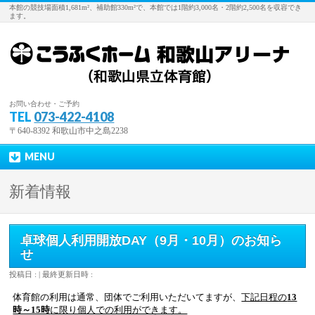
本館の競技場面積1,681m²、補助館330m²で、本館では1階約3,000名・2階約2,500名を収容でき
ます。
お問い合わせ・ご予約
TEL
073-422-4108
〒640-8392 和歌山市中之島2238
MENU
新着情報
卓球個人利用開放DAY（9月・10月）のお知ら
せ
投稿日 :
最終更新日時 :
体育館の利用は通常、団体でご利用いただいてますが、
下記日程の
13
時～15時
に限り個人での利用ができます。