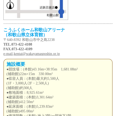
こうふくホーム和歌山アリーナ
（和歌山県立体育館）
〒640-8392 和歌山市中之島2238
TEL.073-422-4108
FAX.073-422-4109
e-mail,kentai@wakayamasposhin.or.jp
施設概要
●競技場：(本館)43.16m×38.95m 1,681.08m²
(補助館)22m×15m 330.00m²
●収容人員：(本館)最大約5,500人
(1F・3,000人/2F・2,500人)
(補助館)約300人
●敷地面積：8,925.61m²
●建築面積：(本館)3,301.64m²
(補助館)412.50m²
●延床面積：(本館)5,239.83m²
(補助館)495.00m²
●建築階数：(本館) 地上2階/一部地下1階