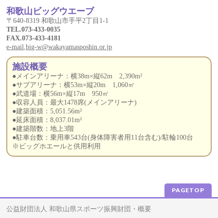
和歌山ビッグウエーブ
〒640-8319 和歌山市手平2丁目1-1
TEL.073-433-0035
FAX.073-433-4181
e-mail,big-w@wakayamasposhin.or.jp
施設概要
●メインアリーナ：横38m×縦62m 2,390m²
●サブアリーナ：横53m×縦20m 1,060㎡
●武道場：横56m×縦17m 950㎡
●収容人員：最大1478席(メインアリーナ)
●建築面積：5,051.56m²
●延床面積：8,037.01m²
●建築階数：地上3階
●駐車台数：乗用車543台(身体障害者用11台含む)/駐輪100台
※ビッグホエールと供用利用
PAGETOP
公益財団法人 和歌山県スポーツ振興財団・概要