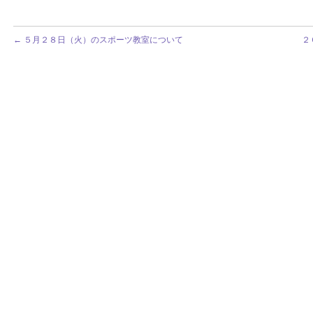
←
５月２８日（火）のスポーツ教室について
２