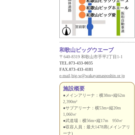
和歌山ビッグウエーブ
〒640-8319 和歌山市手平2丁目1-1
TEL.073-433-0035
FAX.073-433-4181
e-mail,big-w@wakayamasposhin.or.jp
施設概要
●メインアリーナ：横38m×縦62m
2,390m²
●サブアリーナ：横53m×縦20m
1,060㎡
●武道場：横56m×縦17m 950㎡
●収容人員：最大1478席(メインアリ
ーナ)