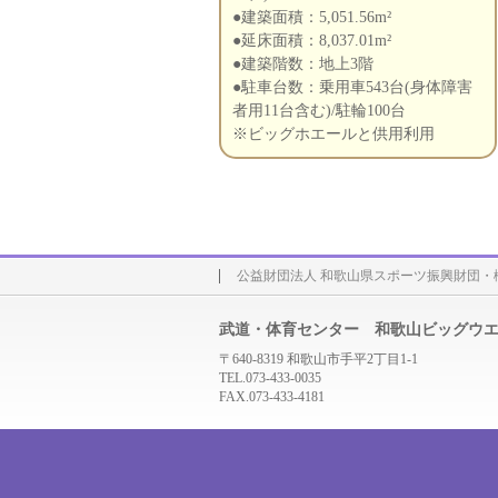
●建築面積：5,051.56m²
●延床面積：8,037.01m²
●建築階数：地上3階
●駐車台数：乗用車543台(身体障害
者用11台含む)/駐輪100台
※ビッグホエールと供用利用
公益財団法人 和歌山県スポーツ振興財団・
武道・体育センター 和歌山ビッグウ
〒640-8319 和歌山市手平2丁目1-1
TEL.073-433-0035
FAX.073-433-4181