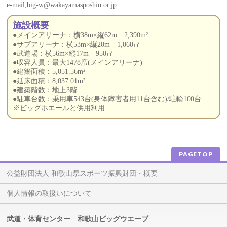
e-mail,big-w@wakayamasposhin.or.jp
施設概要
●メインアリーナ：横38m×縦62m 2,390m²
●サブアリーナ：横53m×縦20m 1,060㎡
●武道場：横56m×縦17m 950㎡
●収容人員：最大1478席(メインアリーナ)
●建築面積：5,051.56m²
●延床面積：8,037.01m²
●建築階数：地上3階
●駐車台数：乗用車543台(身体障害者用11台含む)/駐輪100台
※ビッグホエールと供用利用
PAGETOP
公益財団法人 和歌山県スポーツ振興財団・概要
個人情報の取扱いについて
武道・体育センター 和歌山ビッグウエーブ