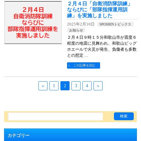
２月４日「自衛消防隊訓練」
ならびに「部隊指揮運用訓
練」を実施しました
2025年2月10日
SPOSHINトピックス
お知らせ
２月４日９時１５分和歌山市が震度６
程度の地震に見舞われ、和歌山ビッグ
ホエールで火災が発生、負傷者も多数
との想定 …
この記事を読む
«
1
2
3
4
»
カテゴリー