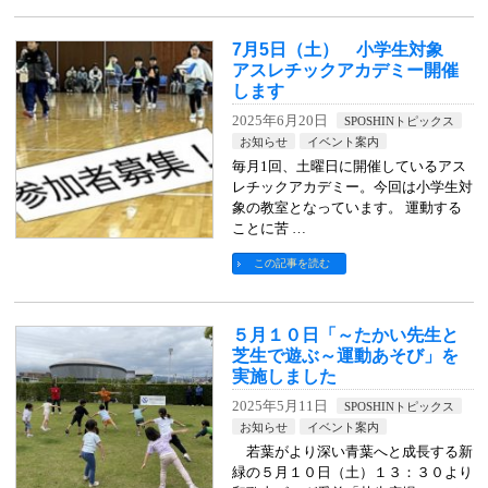
7月5日（土） 小学生対象
アスレチックアカデミー開催
します
2025年6月20日
SPOSHINトピックス
お知らせ
イベント案内
毎月1回、土曜日に開催しているアス
レチックアカデミー。今回は小学生対
象の教室となっています。 運動する
ことに苦 …
この記事を読む
５月１０日「～たかい先生と
芝生で遊ぶ～運動あそび」を
実施しました
2025年5月11日
SPOSHINトピックス
お知らせ
イベント案内
若葉がより深い青葉へと成長する新
緑の５月１０日（土）１３：３０より