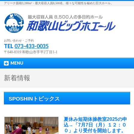
アリーナ面積3,280m²・最大収容人員8,500名、様々な可能性を秘めた巨大ホール。
お問い合わせ・ご予約
TEL
073-433-0035
〒640-8319 和歌山市手平2丁目1-1
MENU
新着情報
SPOSHINトピックス
夏休み短期体操教室2025の申
込→「7月7日（月）１２：０
０」より受付を開始します。