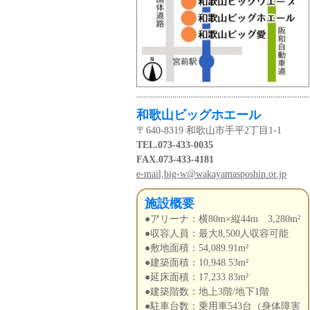
和歌山ビッグホエール
〒640-8319 和歌山市手平2丁目1-1
TEL.073-433-0035
FAX.073-433-4181
e-mail,big-w@wakayamasposhin.or.jp
施設概要
●アリーナ：横80m×縦44m 3,280m²
●収容人員：最大8,500人収容可能
●敷地面積：54,089.91m²
●建築面積：10,948.53m²
●延床面積：17,233.83m²
●建築階数：地上3階/地下1階
●駐車台数：乗用車543台（身体障害