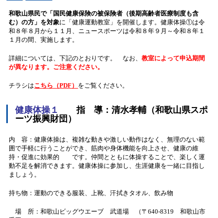
和歌山県民で「国民健康保険の被保険者（後期高齢者医療制度も含
む）の方」を対象
に「健康運動教室」を開催します。健康体操①は令
和８年８月から１１月、ニュースポーツは令和８年９月～令和８年１
１月の間、実施します。
詳細については、下記のとおりです。 なお、
教室によって申込期間
が異なります。ご注意ください。
チラシは
こちら（PDF）
をご覧ください。
健康体操１
指 導：清水孝輔（和歌山県スポ
ーツ振興財団）
内 容：健康体操は、複雑な動きや激しい動作はなく、無理のない範
囲で手軽に行うことができ、筋肉や身体機能を向上させ、健康の維
持・促進に効果的 です。仲間とともに体操することで、楽しく運
動不足を解消できます。健康体操に参加し、生涯健康を一緒に目指し
ましょう。
持ち物：運動のできる服装、上靴、汗拭きタオル、飲み物
場 所：和歌山ビッグウエーブ 武道場 （〒640-8319 和歌山市