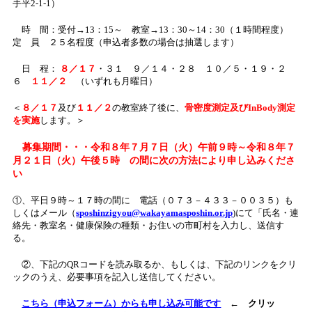
手平2-1-1）
時 間：受付→13：15～ 教室→13：30～14：30（１時間程度）
定 員 ２５名程度（申込者多数の場合は抽選します）
日 程：
８／１７
・３１ ９／１４・２８ １０／５・１９・２
６
１１／２
（いずれも月曜日）
＜
８／１７
及び
１１／２
の教室終了後に、
骨密度測定及びInBody測定
を実施
します。＞
募集期間・・・令和８年７月７日（火）午前９時～令和８年７
月２１日（火）午後５時 の間に次の方法により申し込みくださ
い
①、平日９時～１７時の間に 電話（０７３－４３３－００３５）も
しくはメール（
sposhinzigyou@wakayamasposhin.or.jp
)にて「氏名・連
絡先・教室名・健康保険の種類・お住いの市町村を入力し、送信す
る。
②、下記のQRコードを読み取るか、もしくは、下記のリンクをクリ
ックのうえ、必要事項を記入し送信してください。
こちら（申込フォーム）からも申し込み可能です
← クリッ