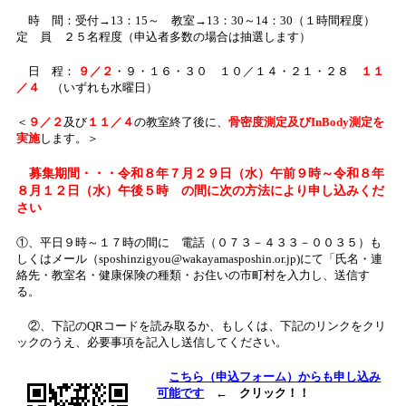
時 間：受付→13：15～ 教室→13：30～14：30（１時間程度）
定 員 ２５名程度（申込者多数の場合は抽選します）
日 程：
９／２
・９・１６・３０ １０／１４・２１・２８
１１
／４
（いずれも水曜日）
＜
９
／２
及び
１１／４
の教室終了後に、
骨密度測定及びInBody測定を
実施
します。＞
募集期間・・・令和８年７月２９日（水）午前９時～令和８年
８月１２日（水）午後５時 の間に次の方法により申し込みくだ
さい
①、平日９時～１７時の間に 電話（０７３－４３３－００３５）も
しくはメール（sposhinzigyou@wakayamasposhin.or.jp)にて「氏名・連
絡先・教室名・健康保険の種類・お住いの市町村を入力し、送信す
る。
②、下記のQRコードを読み取るか、もしくは、下記のリンクをクリ
ックのうえ、必要事項を記入し送信してください。
こちら（申込フォーム）からも申し込み
可能です
← クリック！！