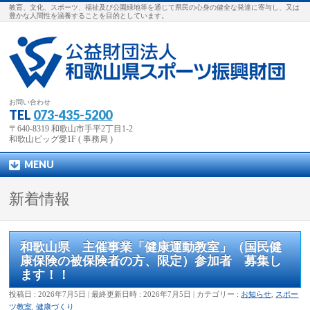
教育、文化、スポーツ、福祉及び公園緑地等を通じて県民の心身の健全な発達に寄与し、又は
豊かな人間性を涵養することを目的としています。
お問い合わせ
TEL
073-435-5200
〒640-8319 和歌山市手平2丁目1-2
和歌山ビッグ愛1F ( 事務局 )
MENU
新着情報
和歌山県 主催事業「健康運動教室」（国民健
康保険の被保険者の方、限定）参加者 募集し
ます！！
投稿日 : 2026年7月5日
最終更新日時 : 2026年7月5日
カテゴリー :
お知らせ
,
スポー
ツ教室
,
健康づくり