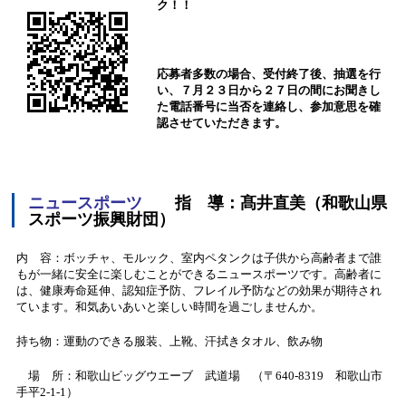
ク！！
応募者多数の場合、受付終了後、抽選を行
い、７月２３日から２７日の間にお聞きし
た電話番号に当否を連絡し、参加意思を確
認させていただきます。
ニュースポーツ
指 導：髙井直美（和歌山県
スポーツ振興財団）
内 容：ボッチャ、モルック、室内ペタンクは子供から高齢者まで誰
もが一緒に安全に楽しむことができるニュースポーツです。高齢者に
は、健康寿命延伸、認知症予防、フレイル予防などの効果が期待され
ています。和気あいあいと楽しい時間を過ごしませんか。
持ち物：運動のできる服装、上靴、汗拭きタオル、飲み物
場 所：和歌山ビッグウエーブ 武道場 （〒640-8319 和歌山市
手平2-1-1）