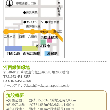
河西緩衝緑地
〒640-8421 和歌山市松江字29町場2000番地
TEL.073-451-8355
FAX.073-451-7868
メールアドレス
kasei@wakayamasposhin.or.jp
施設概要
●河西公園： 面積315,633m²/緑地延長2,000m
●西松江緑地：面積61,632m²/緑地延長1,000m
●松江緑地： 面積62,011m²/緑地延長1,000m