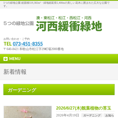
5つの緑地公園 総面積519,382m²・緑地総延長5,400mの美しい花木に囲まれた広大な公園で
す。
お問い合わせ・ご予約
TEL
073-451-8355
〒640-8421 和歌山市松江字29町場2000番地
MENU
新着情報
ガーデニング
2026/6/27(木)観葉植物の苔玉
2026年4月19日
ガーデニング
お知ら