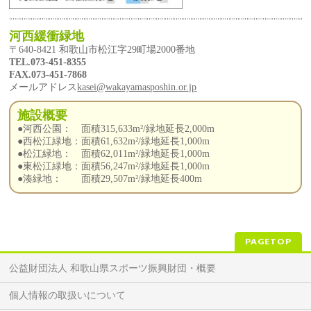
河西緩衝緑地
〒640-8421 和歌山市松江字29町場2000番地
TEL.073-451-8355
FAX.073-451-7868
メールアドレス
kasei@wakayamasposhin.or.jp
施設概要
●河西公園： 面積315,633m²/緑地延長2,000m
●西松江緑地：面積61,632m²/緑地延長1,000m
●松江緑地： 面積62,011m²/緑地延長1,000m
●東松江緑地：面積56,247m²/緑地延長1,000m
●湊緑地： 面積29,507m²/緑地延長400m
PAGETOP
公益財団法人 和歌山県スポーツ振興財団・概要
個人情報の取扱いについて