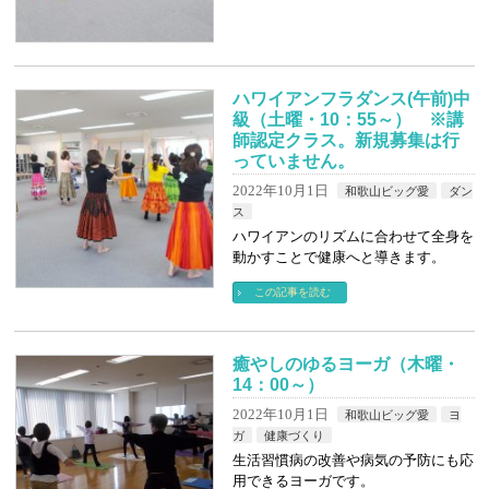
ハワイアンフラダンス(午前)中
級（土曜・10：55～） ※講
師認定クラス。新規募集は行
っていません。
2022年10月1日
和歌山ビッグ愛
ダン
ス
ハワイアンのリズムに合わせて全身を
動かすことで健康へと導きます。
この記事を読む
癒やしのゆるヨーガ（木曜・
14：00～）
2022年10月1日
和歌山ビッグ愛
ヨ
ガ
健康づくり
生活習慣病の改善や病気の予防にも応
用できるヨーガです。