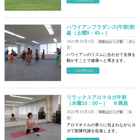
この記事を読む
ハワイアンフラダンス(午前)初
級（土曜9：45～）
2022年10月1日
和歌山ビッグ愛
ダン
ス
ハワイアンのリズムに合わせて全身を
動かすことで健康へと導きます。
この記事を読む
リラックスアロマヨガ午前
（水曜10：00～） ※満員
2022年10月1日
和歌山ビッグ愛
ヨ
ガ
アロマオイルの香りに包まれながらヨ
ガで新陳代謝を促進します。