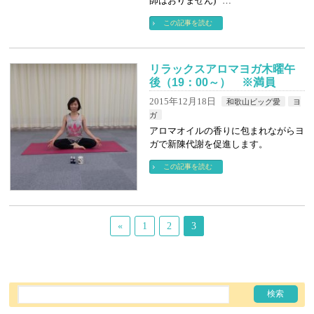
師はおりません) …
この記事を読む
リラックスアロマヨガ木曜午
後（19：00～） ※満員
2015年12月18日
和歌山ビッグ愛
ヨ
ガ
アロマオイルの香りに包まれながらヨ
ガで新陳代謝を促進します。
この記事を読む
«
1
2
3