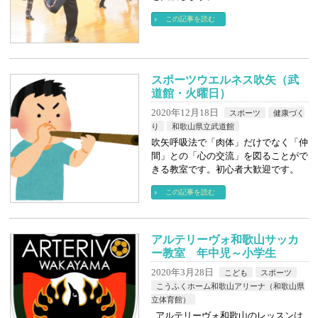
この記事を読む
スポーツウエルネス吹矢（武
道館・火曜日）
2020年12月18日
スポーツ
健康づく
り
和歌山県立武道館
吹矢呼吸法で「肉体」だけでなく「仲
間」との「心の交流」を図ることがで
きる教室です。初心者大歓迎です。
この記事を読む
アルテリーヴォ和歌山サッカ
ー教室 年中児～小学生
2020年3月28日
こども
スポーツ
こうふくホーム和歌山アリーナ（和歌山県
立体育館）
アルテリーヴォ和歌山のレッスンは